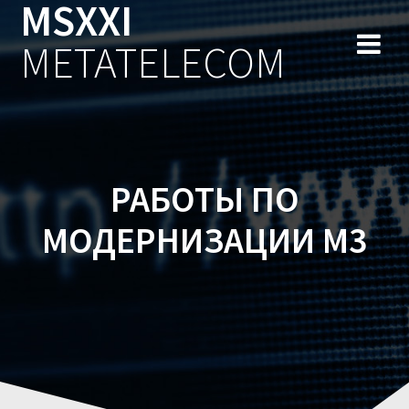
MSXXI
Перейти
к
METATELECOM
содержимому
РАБОТЫ ПО
МОДЕРНИЗАЦИИ М3