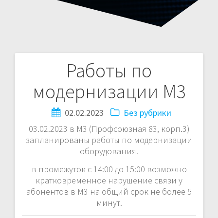
Работы по
Навигация
модернизации М3
по
записям
02.02.2023
Без рубрики
03.02.2023 в М3 (Профсоюзная 83, корп.3)
запланированы работы по модернизации
оборудования.
в промежуток с 14:00 до 15:00 возможно
кратковременное нарушение связи у
абонентов в М3 на общий срок не более 5
минут.