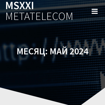
MSXXI
Перейти
к
METATELECOM
содержимому
МЕСЯЦ:
МАЙ 2024