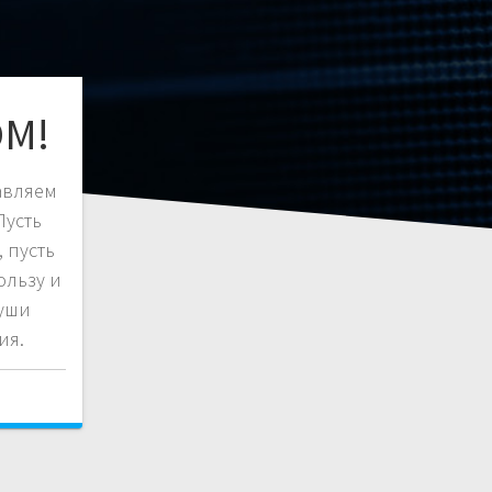
М!
авляем
Пусть
 пусть
ользу и
души
ия.